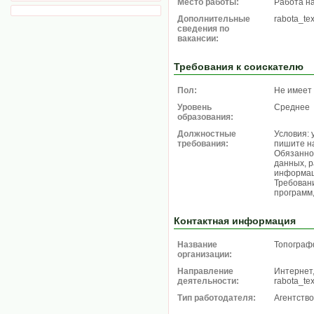
Место работы:
Работа н
Дополнительные
rabota_te
сведения по
вакансии:
Требования к соискателю
Пол:
Не имеет
Уровень
Среднее
образования:
Должностные
Условия: 
требования:
пишите на
Обязаннос
данных, р
информац
Требован
программ,
Контактная информация
Название
Топогра
организации:
Направление
Интернет,
деятельности:
rabota_te
Тип работодателя:
Агентство