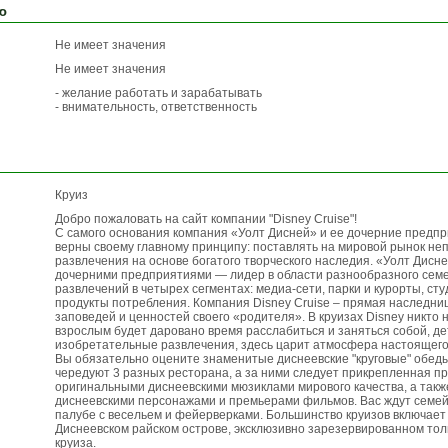
ю
Не имеет значения
Не имеет значения
- желание работать и зарабатывать
- внимательность, ответственность
Круиз
Добро пожаловать на сайт компании "Disney Cruise"!
С самого основания компания «Уолт Дисней» и ее дочерние предпр
верны своему главному принципу: поставлять на мировой рынок н
развлечения на основе богатого творческого наследия. «Уолт Дисне
дочерними предприятиями — лидер в области разнообразного семе
развлечений в четырех сегментах: медиа-сети, парки и курорты, ст
продукты потребления. Компания Disney Cruise – прямая наследни
заповедей и ценностей своего «родителя». В круизах Disney никто н
взрослым будет даровано время расслабиться и заняться собой, д
изобретательные развлечения, здесь царит атмосфера настоящего
Вы обязательно оцените знаменитые диснеевские "круговые" обеды
чередуют 3 разных ресторана, а за ними следует прикрепленная пр
оригинальными диснеевскими мюзиклами мирового качества, а так
диснеевскими персонажами и премьерами фильмов. Вас ждут семе
палубе с весельем и фейерверками. Большинство круизов включает
Диснеевском райском острове, эксклюзивно зарезервированном тол
круиза.