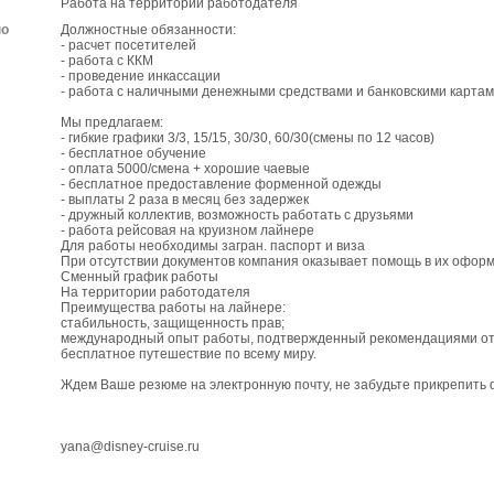
Работа на территории работодателя
по
Должностные обязанности:
- расчет посетителей
- работа с ККМ
- проведение инкассации
- работа с наличными денежными средствами и банковскими карта
Мы предлагаем:
- гибкие графики 3/3, 15/15, 30/30, 60/30(смены по 12 часов)
- бесплатное обучение
- оплата 5000/смена + хорошие чаевые
- бесплатное предоставление форменной одежды
- выплаты 2 раза в месяц без задержек
- дружный коллектив, возможность работать с друзьями
- работа рейсовая на круизном лайнере
Для работы необходимы загран. паспорт и виза
При отсутствии документов компания оказывает помощь в их офор
Сменный график работы
На территории работодателя
Преимущества работы на лайнере:
стабильность, защищенность прав;
международный опыт работы, подтвержденный рекомендациями от
бесплатное путешествие по всему миру.
Ждем Ваше резюме на электронную почту, не забудьте прикрепить 
yana@disney-cruise.ru