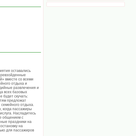
иятия оставались
епревзойденные
й» вместе со всеми
йного отдыха и
удийные развлечения и
ца всех базовых
е будет скучать:
етям предложат
 семейного отдыха.
, когда пассажиры
ислуга. Насладитесь
же общением с
йные праздники на
 остановку на
ько для пассажиров