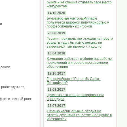
рынке и не спешит отдавать свое место
конкурентам
14.10.2020
Букмекерская контора Pinnacle
пользуется широкой популярностью у
ми
профессиональных игроков
20.06.2019
Термин производство отходов не просто
вошел в нашу бытовую лексику он
закрепился там прочно и надолго
10.04.2018
Компания работает в сфере разработки
приложений и игрового программного
обеспечения
млении
19.10.2017
Где приобрести iPhone 6s Санкт-
Петербурге?
 работодателя;
23.08.2017
Циклевка это специализированная
фото в полный рост.
процедура
25.07.2017
Сколько часов, обычно, уходит на
ответы друзьям в соцсетях и общение в
Интернете?