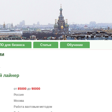
ПО для бизнеса
Статьи
Обучение
ии
7
й лайнер
от
85000
до
90000
Россия
Москва
Работа вахтовым методом