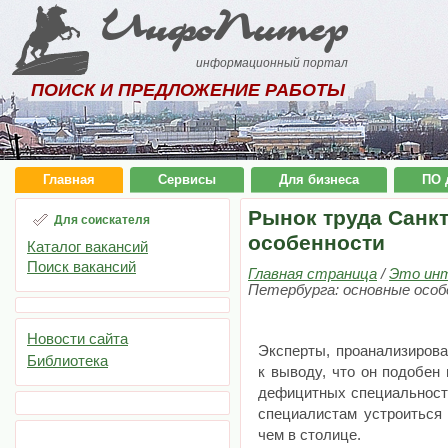
ИнфоПитер
информационный портал
ПОИСК И ПРЕДЛОЖЕНИЕ РАБОТЫ
Главная
Сервисы
Для бизнеса
ПО 
Рынок труда Санк
Для соискателя
особенности
Каталог вакансий
Поиск вакансий
Главная страница
/
Это ин
Петербурга: основные осо
Новости сайта
Эксперты, проанализирова
Библиотека
к выводу, что он подобен
дефицитных специальносте
специалистам устроиться 
чем в столице.