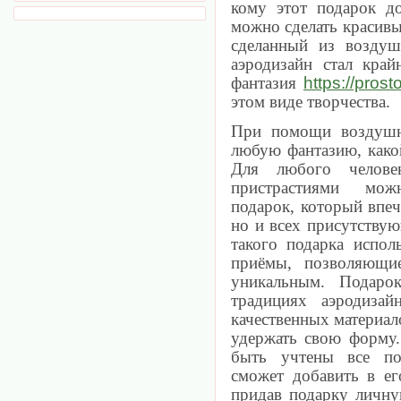
кому этот подарок до
можно сделать красив
сделанный из возду
аэродизайн стал край
https://prost
фантазия
этом виде творчества.
При помощи воздушн
любую фантазию, како
Для любого челов
пристрастиями мож
подарок, который впеч
но и всех присутствую
такого подарка испол
приёмы, позволяющи
уникальным. Подаро
традициях аэродизай
качественных материал
удержать свою форму.
быть учтены все по
сможет добавить в ег
придав подарку личну