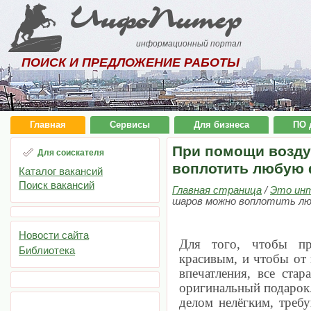
ИнфоПитер
информационный портал
ПОИСК И ПРЕДЛОЖЕНИЕ РАБОТЫ
Главная
Сервисы
Для бизнеса
ПО 
При помощи возд
Для соискателя
воплотить любую
Каталог вакансий
Поиск вакансий
Главная страница
/
Это ин
шаров можно воплотить л
Новости сайта
Для того, чтобы пр
Библиотека
красивым, и чтобы от 
впечатления, все стар
оригинальный подарок.
делом нелёгким, треб