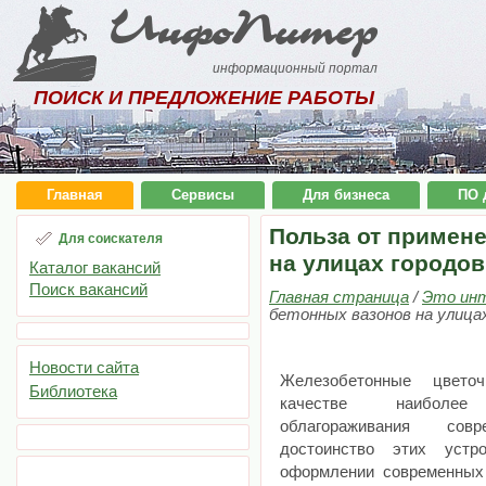
ИнфоПитер
информационный портал
ПОИСК И ПРЕДЛОЖЕНИЕ РАБОТЫ
Главная
Сервисы
Для бизнеса
ПО 
Польза от примен
Для соискателя
на улицах городо
Каталог вакансий
Поиск вакансий
Главная страница
/
Это ин
бетонных вазонов на улица
Новости сайта
Железобетонные цвето
Библиотека
качестве наиболее
облагораживания сов
достоинство этих устр
оформлении современных