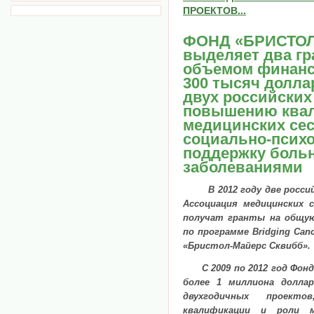
ПРОЕКТОВ...
ФОНД «БРИСТОЛ
выделяет два гр
объемом финанс
300 тысяч долла
двух российских
повышению ква
медицинских сес
социально-псих
поддержку боль
заболеваниями
В 2012 году две росс
Ассоциация медицинских 
получат гранты на общую
по программе Bridging Can
«Бристол-Майерс Сквибб».
С 2009 по 2012 год Фо
более 1 миллиона долла
двухгодичных проект
квалификации и роли м