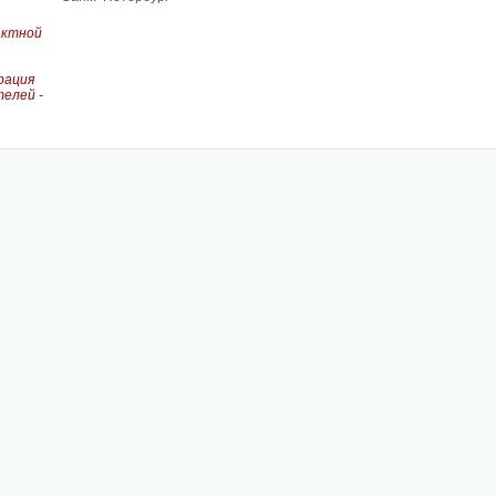
актной
рация
елей -