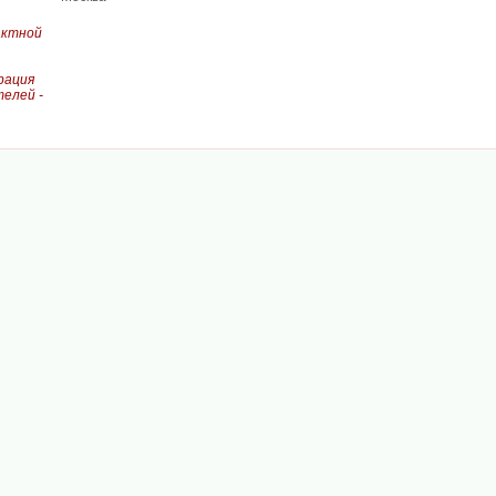
актной
рация
елей -