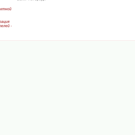
актной
рация
елей -