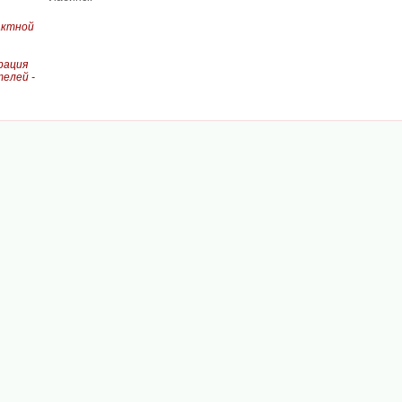
актной
рация
елей -