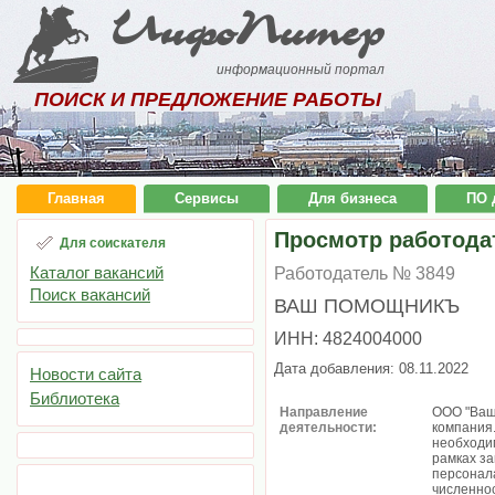
ИнфоПитер
информационный портал
ПОИСК И ПРЕДЛОЖЕНИЕ РАБОТЫ
Главная
Сервисы
Для бизнеса
ПО 
Просмотр работода
Для соискателя
Каталог вакансий
Работодатель № 3849
Поиск вакансий
ВАШ ПОМОЩНИКЪ
ИНН: 4824004000
Дата добавления: 08.11.2022
Новости сайта
Библиотека
Направление
ООО "Ваш
деятельности:
компания.
необходим
рамках за
персонала
численнос