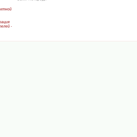
актной
рация
елей -