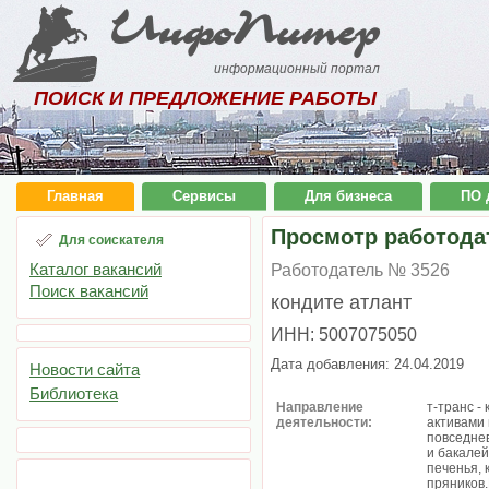
ИнфоПитер
информационный портал
ПОИСК И ПРЕДЛОЖЕНИЕ РАБОТЫ
Главная
Сервисы
Для бизнеса
ПО 
Просмотр работода
Для соискателя
Каталог вакансий
Работодатель № 3526
Поиск вакансий
кондите атлант
ИНН: 5007075050
Дата добавления: 24.04.2019
Новости сайта
Библиотека
Направление
т-транс 
деятельности:
активами 
повседнев
и бакале
печенья, 
пряников