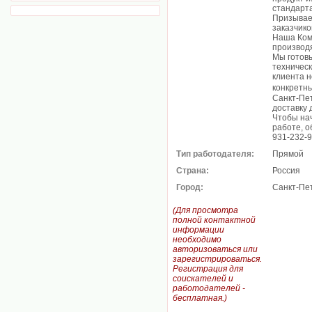
стандарт
Призывае
заказчико
Наша Ком
производ
Мы готовы
техническ
клиента н
конкретн
Санкт-Пе
доставку 
Чтобы нач
работе, о
931-232-
Тип работодателя:
Прямой
Страна:
Россия
Город:
Санкт-Пе
(Для просмотра
полной контактной
информации
необходимо
авторизоваться или
зарегистрироваться.
Регистрация для
соискателей и
работодателей -
бесплатная.)