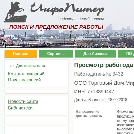
ИнфоПитер
информационный портал
ПОИСК И ПРЕДЛОЖЕНИЕ РАБОТЫ
Главная
Сервисы
Для бизнеса
ПО 
Просмотр работода
Для соискателя
Каталог вакансий
Работодатель № 3432
Поиск вакансий
ООО Торговый Дом Мир
ИНН: 7713399447
Дата добавления: 18.09.2018
Новости сайта
Библиотека
Направление
Фирма вы
деятельности:
продукци
схему пр
изготовл
высокого 
продукт и