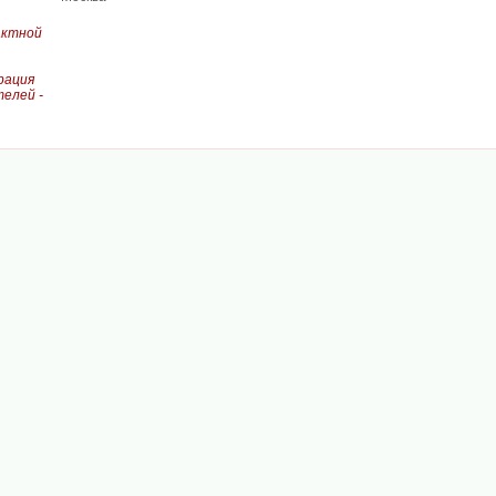
актной
рация
елей -