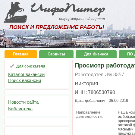
ИнфоПитер
информационный портал
ПОИСК И ПРЕДЛОЖЕНИЕ РАБОТЫ
Главная
Сервисы
Для бизнеса
ПО 
Просмотр работода
Для соискателя
Каталог вакансий
Работодатель № 3357
Поиск вакансий
Виктория
ИНН: 7806530790
Дата добавления: 06.06.2018
Новости сайта
Библиотека
Направление
Наша ком
деятельности:
рыбой,ра
пресерва
оптовой ф
мясными
продукта