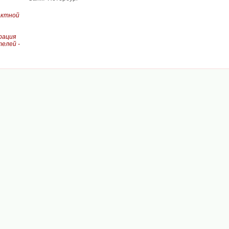
актной
рация
елей -