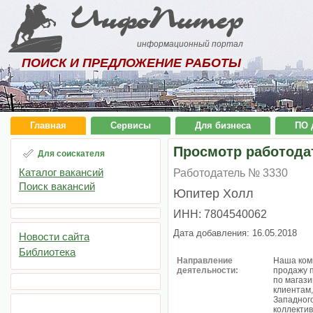
ИнфоПитер
информационный портал
ПОИСК И ПРЕДЛОЖЕНИЕ РАБОТЫ
Главная
Сервисы
Для бизнеса
ПО 
Просмотр работода
Для соискателя
Каталог вакансий
Работодатель № 3330
Поиск вакансий
Юпитер Холл
ИНН: 7804540062
Дата добавления: 16.05.2018
Новости сайта
Библиотека
Направление
Наша ком
деятельности:
продажу 
по магази
клиентам,
Западного
коллектив