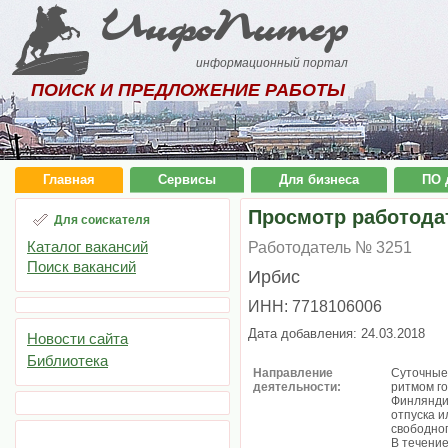
ИнфоПитер
информационный портал
ПОИСК И ПРЕДЛОЖЕНИЕ РАБОТЫ
Главная
Сервисы
Для бизнеса
ПО 
Просмотр работода
Для соискателя
Каталог вакансий
Работодатель № 3251
Поиск вакансий
Ирбис
ИНН: 7718106006
Дата добавления: 24.03.2018
Новости сайта
Библиотека
Направление
Суточные
деятельности:
ритмом го
Финлянди
отпуска и
свободног
В течение