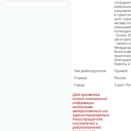
сотруднич
компаниям
направле
в туристи
шоп-туров
активы бо
оказываем
полноцен
- Более 5
автотран
- являет
Междунар
Всем изве
практичес
благодаря
Европы и 
Тип работодателя:
Прямой
Страна:
Россия
Город:
Санкт-Пе
(Для просмотра
полной контактной
информации
необходимо
авторизоваться или
зарегистрироваться.
Регистрация для
соискателей и
работодателей -