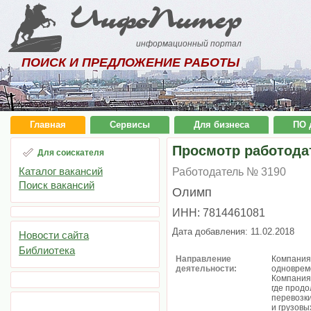
ИнфоПитер
информационный портал
ПОИСК И ПРЕДЛОЖЕНИЕ РАБОТЫ
Главная
Сервисы
Для бизнеса
ПО 
Просмотр работода
Для соискателя
Каталог вакансий
Работодатель № 3190
Поиск вакансий
Олимп
ИНН: 7814461081
Дата добавления: 11.02.2018
Новости сайта
Библиотека
Направление
Компания 
деятельности:
одновреме
Компания
где продо
перевозки
и грузовы