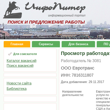
ИнфоПитер
информационный портал
ПОИСК И ПРЕДЛОЖЕНИЕ РАБОТЫ
Главная
Сервисы
Для бизнеса
ПО 
Просмотр работода
Для соискателя
Каталог вакансий
Работодатель № 3081
Поиск вакансий
ООО Евротранс
ИНН: 7816311807
Дата добавления: 29.11.2017
Новости сайта
Библиотека
Направление
Eвротран
деятельности:
услуги п
качество
специали
генеральн
США и Ази