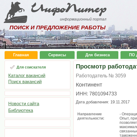
ИнфоПитер
информационный портал
ПОИСК И ПРЕДЛОЖЕНИЕ РАБОТЫ
Главная
Сервисы
Для бизнеса
ПО 
Просмотр работода
Для соискателя
Каталог вакансий
Работодатель № 3059
Поиск вакансий
Континент
ИНН: 7801094733
Дата добавления: 19.11.2017
Новости сайта
Библиотека
Направление
- Операци
деятельности:
Опыт, при
позволяет
максимал
связанные
таможенн