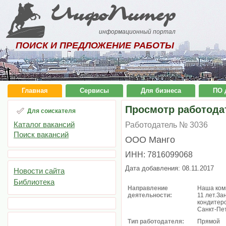
ИнфоПитер
информационный портал
ПОИСК И ПРЕДЛОЖЕНИЕ РАБОТЫ
Главная
Сервисы
Для бизнеса
ПО 
Просмотр работода
Для соискателя
Каталог вакансий
Работодатель № 3036
Поиск вакансий
ООО Манго
ИНН: 7816099068
Дата добавления: 08.11.2017
Новости сайта
Библиотека
Направление
Наша ком
деятельности:
11 лет.З
кондитерс
Санкт-Пет
Тип работодателя:
Прямой