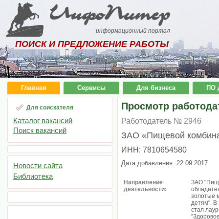
ИнфоПитер
информационный портал
ПОИСК И ПРЕДЛОЖЕНИЕ РАБОТЫ
Главная
Сервисы
Для бизнеса
ПО 
Просмотр работода
Для соискателя
Каталог вакансий
Работодатель № 2946
Поиск вакансий
ЗАО «Пищевой комбин
ИНН: 7810654580
Дата добавления: 22.09.2017
Новости сайта
Библиотека
Направление
ЗАО "Пищ
деятельности:
обладате
золотые м
детям". В
стал лау
"Здорово