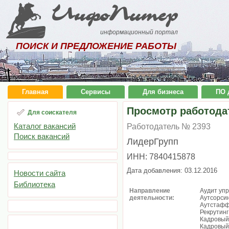
ИнфоПитер
информационный портал
ПОИСК И ПРЕДЛОЖЕНИЕ РАБОТЫ
Главная
Сервисы
Для бизнеса
ПО 
Просмотр работода
Для соискателя
Каталог вакансий
Работодатель № 2393
Поиск вакансий
ЛидерГрупп
ИНН: 7840415878
Дата добавления: 03.12.2016
Новости сайта
Библиотека
Направление
Аудит уп
деятельности:
Аутсорси
Аутстафф
Рекрутинг
Кадровый
Кадровый