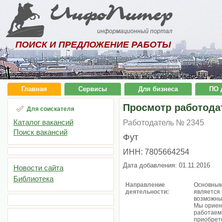
ИнфоПитер
информационный портал
ПОИСК И ПРЕДЛОЖЕНИЕ РАБОТЫ
Главная
Сервисы
Для бизнеса
ПО 
Просмотр работода
Для соискателя
Каталог вакансий
Работодатель № 2345
Поиск вакансий
Фут
ИНН: 7805664254
Дата добавления: 01.11.2016
Новости сайта
Библиотека
Направление
Основным
деятельности:
является 
возможных
Мы ориен
работаем
приобрет