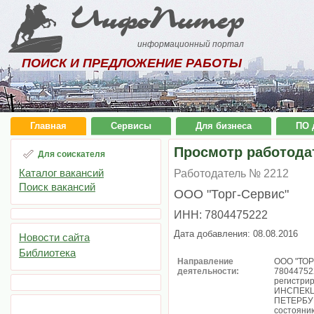
ИнфоПитер
информационный портал
ПОИСК И ПРЕДЛОЖЕНИЕ РАБОТЫ
Главная
Сервисы
Для бизнеса
ПО 
Просмотр работода
Для соискателя
Каталог вакансий
Работодатель № 2212
Поиск вакансий
ООО "Торг-Сервис"
ИНН: 7804475222
Дата добавления: 08.08.2016
Новости сайта
Библиотека
Направление
ООО "ТОР
деятельности:
780447522
регистр
ИНСПЕКЦ
ПЕТЕРБУР
состоянию