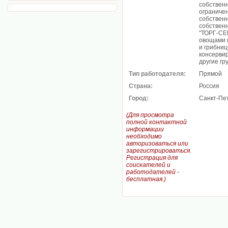
собствен
ограниче
собствен
собствен
"ТОРГ-СЕ
овощами 
и грибниц
консервир
другие гр
Тип работодателя:
Прямой
Страна:
Россия
Город:
Санкт-Пе
(Для просмотра
полной контактной
информации
необходимо
авторизоваться или
зарегистрироваться.
Регистрация для
соискателей и
работодателей -
бесплатная.)