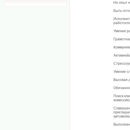
Но опыт 
Быть гото
Исполнит
работосп
Умение р
Грамотная
Коммуник
Активней
Стрессоу
Умение с
Высокая 
Обязанно
Поиск кл
комиссию
Совершени
приглашен
автомобил
Выполнен