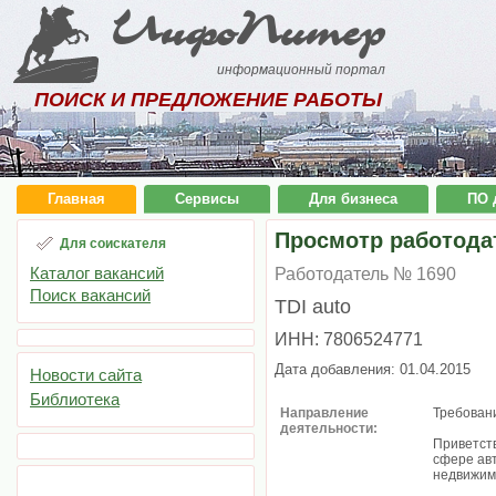
ИнфоПитер
информационный портал
ПОИСК И ПРЕДЛОЖЕНИЕ РАБОТЫ
Главная
Сервисы
Для бизнеса
ПО 
Просмотр работода
Для соискателя
Каталог вакансий
Работодатель № 1690
Поиск вакансий
TDI auto
ИНН: 7806524771
Дата добавления: 01.04.2015
Новости сайта
Библиотека
Направление
Требован
деятельности:
Приветств
сфере ав
недвижим