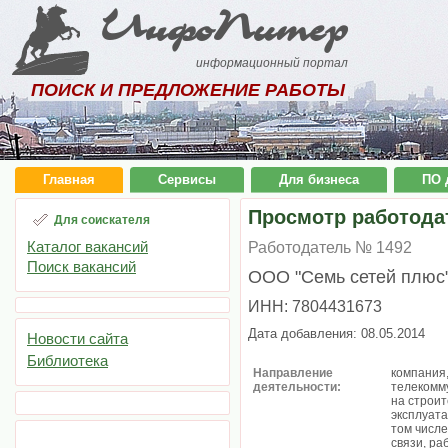
ИнфоПитер
информационный портал
ПОИСК И ПРЕДЛОЖЕНИЕ РАБОТЫ
Главная
Сервисы
Для бизнеса
ПО 
Просмотр работода
Для соискателя
Каталог вакансий
Работодатель № 1492
Поиск вакансий
ООО "Семь сетей плюс
ИНН: 7804431673
Дата добавления: 08.05.2014
Новости сайта
Библиотека
Направление
компания
деятельности:
телекомм
на строит
эксплуата
том числе
связи, ра