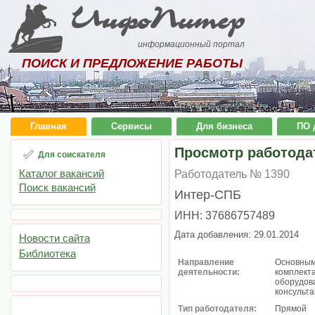
ИнфоПитер
информационный портал
ПОИСК И ПРЕДЛОЖЕНИЕ РАБОТЫ
Главная
Сервисы
Для бизнеса
ПО 
Просмотр работода
Для соискателя
Каталог вакансий
Работодатель № 1390
Поиск вакансий
Интер-СПБ
ИНН: 37686757489
Дата добавления: 29.01.2014
Новости сайта
Библиотека
Направление
Основным
деятельности:
комплекта
оборудов
консульта
Тип работодателя:
Прямой