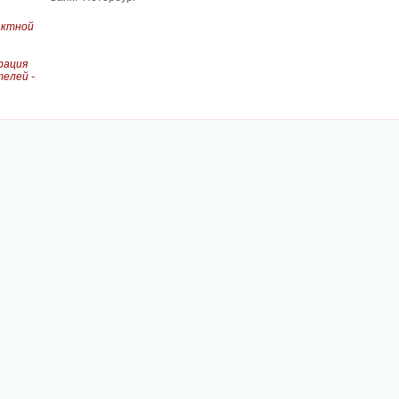
актной
рация
елей -