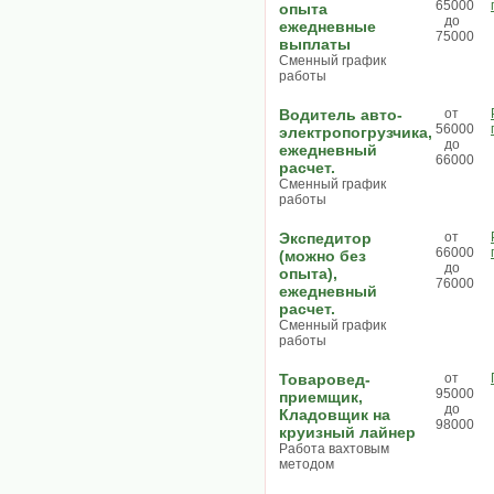
65000
опыта
до
ежедневные
75000
выплаты
Сменный график
работы
Водитель авто-
от
56000
электропогрузчика,
до
ежедневный
66000
расчет.
Сменный график
работы
Экспедитор
от
66000
(можно без
до
опыта),
76000
ежедневный
расчет.
Сменный график
работы
Товаровед-
от
95000
приемщик,
до
Кладовщик на
98000
круизный лайнер
Работа вахтовым
методом