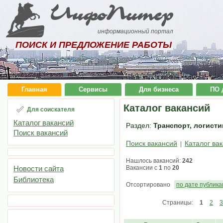
ИнфоПитер
информационный портал
ПОИСК И ПРЕДЛОЖЕНИЕ РАБОТЫ
Главная
Сервисы
Для бизнеса
ПО 
Каталог вакансий
Для соискателя
Каталог вакансий
Раздел:
Транспорт, логистик
Поиск вакансий
Поиск вакансий
Каталог ва
|
Нашлось вакансий:
242
Новости сайта
Вакансии с
1
по
20
Библиотека
Отсортировано
по дате публик
Страницы:
1
2
3