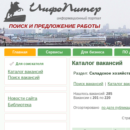
ИнфоПитер
информационный портал
ПОИСК И ПРЕДЛОЖЕНИЕ РАБОТЫ
Главная
Сервисы
Для бизнеса
ПО 
Каталог вакансий
Для соискателя
Каталог вакансий
Раздел:
Складское хозяйств
Поиск вакансий
Поиск вакансий
Каталог ва
|
Нашлось вакансий:
285
Новости сайта
Вакансии с
201
по
220
Библиотека
Отсортировано
по дате публика
Стр