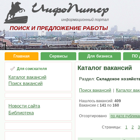
ИнфоПитер
информационный портал
ПОИСК И ПРЕДЛОЖЕНИЕ РАБОТЫ
Главная
Сервисы
Для бизнеса
ПО 
Каталог вакансий
Для соискателя
Каталог вакансий
Раздел:
Складское хозяйств
Поиск вакансий
Поиск вакансий
Каталог ва
|
Нашлось вакансий:
409
Новости сайта
Вакансии с
141
по
160
Библиотека
Отсортировано
по дате публик
Страницы:
1
2
3