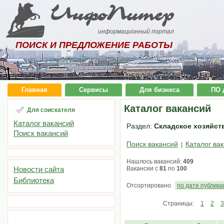
ИнфоПитер
информационный портал
ПОИСК И ПРЕДЛОЖЕНИЕ РАБОТЫ
Главная
Сервисы
Для бизнеса
ПО 
Каталог вакансий
Для соискателя
Каталог вакансий
Раздел:
Складское хозяйств
Поиск вакансий
Поиск вакансий
Каталог ва
|
Нашлось вакансий:
409
Новости сайта
Вакансии с
81
по
100
Библиотека
Отсортировано
по дате публик
Страницы:
1
2
3