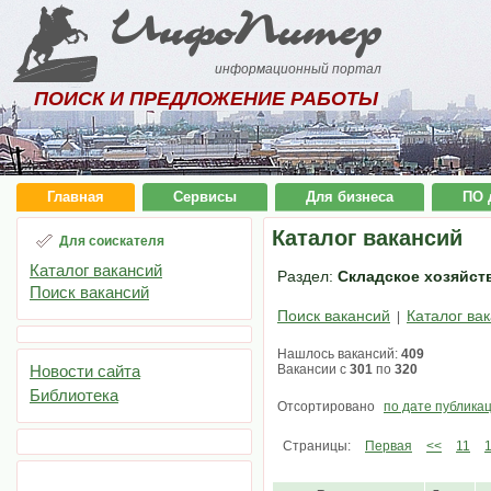
ИнфоПитер
информационный портал
ПОИСК И ПРЕДЛОЖЕНИЕ РАБОТЫ
Главная
Сервисы
Для бизнеса
ПО 
Каталог вакансий
Для соискателя
Каталог вакансий
Раздел:
Складское хозяйств
Поиск вакансий
Поиск вакансий
Каталог ва
|
Нашлось вакансий:
409
Новости сайта
Вакансии с
301
по
320
Библиотека
Отсортировано
по дате публика
Страницы:
Первая
<<
11