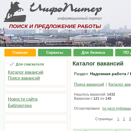
ИнфоПитер
информационный портал
ПОИСК И ПРЕДЛОЖЕНИЕ РАБОТЫ
Главная
Сервисы
Для бизнеса
ПО 
Каталог вакансий
Для соискателя
Каталог вакансий
Раздел:
Надомная работа / 
Поиск вакансий
Поиск вакансий
Каталог ва
|
Нашлось вакансий:
1432
Новости сайта
Вакансии с
121
по
140
Библиотека
Отсортировано
по дате публика
Страницы:
1
2
3