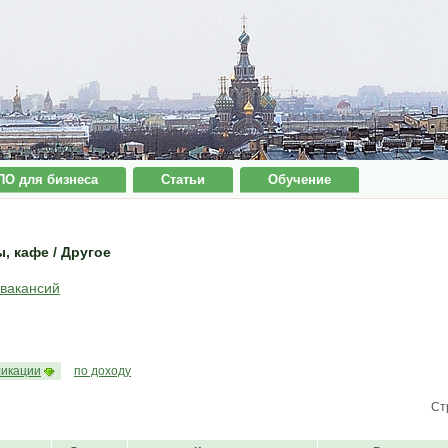
ПО для бизнеса
Статьи
Обучение
, кафе / Другое
 вакансий
ликации
по доходу
Ст