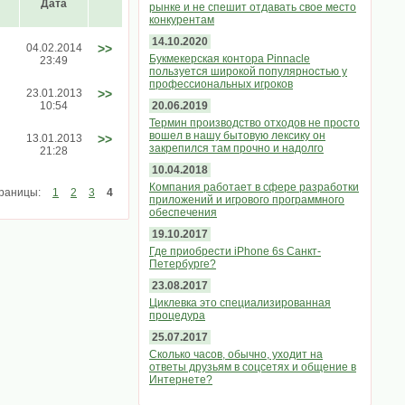
Дата
рынке и не спешит отдавать свое место
конкурентам
14.10.2020
04.02.2014
>>
Букмекерская контора Pinnacle
23:49
пользуется широкой популярностью у
профессиональных игроков
23.01.2013
>>
10:54
20.06.2019
Термин производство отходов не просто
вошел в нашу бытовую лексику он
13.01.2013
>>
закрепился там прочно и надолго
21:28
10.04.2018
Компания работает в сфере разработки
раницы:
1
2
3
4
приложений и игрового программного
обеспечения
19.10.2017
Где приобрести iPhone 6s Санкт-
Петербурге?
23.08.2017
Циклевка это специализированная
процедура
25.07.2017
Сколько часов, обычно, уходит на
ответы друзьям в соцсетях и общение в
Интернете?