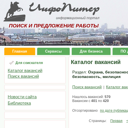
ИнфоПитер
информационный портал
ПОИСК И ПРЕДЛОЖЕНИЕ РАБОТЫ
Главная
Сервисы
Для бизнеса
ПО 
Каталог вакансий
Для соискателя
Каталог вакансий
Раздел:
Охрана, безопаснос
Поиск вакансий
безопасность, милиция
Поиск вакансий
Каталог ва
|
Новости сайта
Нашлось вакансий:
570
Вакансии с
401
по
420
Библиотека
Отсортировано
по дате публика
Страницы:
Первая