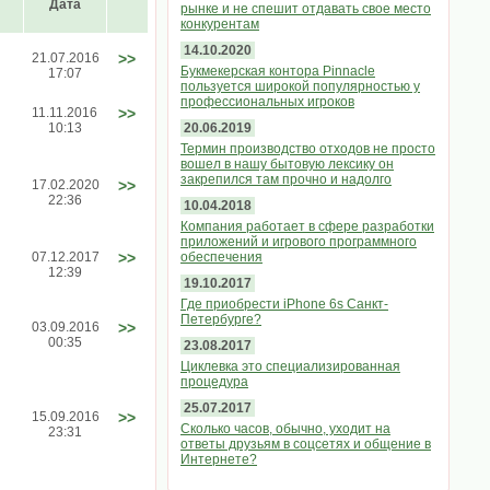
Дата
рынке и не спешит отдавать свое место
конкурентам
14.10.2020
21.07.2016
>>
Букмекерская контора Pinnacle
17:07
пользуется широкой популярностью у
профессиональных игроков
11.11.2016
>>
10:13
20.06.2019
Термин производство отходов не просто
вошел в нашу бытовую лексику он
закрепился там прочно и надолго
17.02.2020
>>
22:36
10.04.2018
Компания работает в сфере разработки
приложений и игрового программного
07.12.2017
>>
обеспечения
12:39
19.10.2017
Где приобрести iPhone 6s Санкт-
Петербурге?
03.09.2016
>>
00:35
23.08.2017
Циклевка это специализированная
процедура
25.07.2017
15.09.2016
>>
Сколько часов, обычно, уходит на
23:31
ответы друзьям в соцсетях и общение в
Интернете?