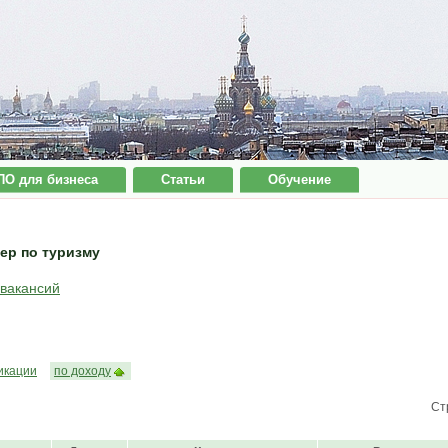
ПО для бизнеса
Статьи
Обучение
ер по туризму
 вакансий
икации
по доходу
Ст