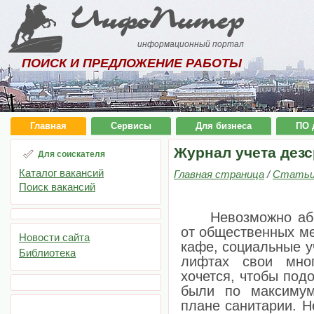
ИнфоПитер
информационный портал
ПОИСК И ПРЕДЛОЖЕНИЕ РАБОТЫ
Главная
Сервисы
Для бизнеса
ПО 
Журнал учета дезс
Для соискателя
Каталог вакансий
Главная страница
/
Стать
Поиск вакансий
Невозможно абсо
от общественных ме
Новости сайта
кафе, социальные у
Библиотека
лифтах свои мног
хочется, чтобы под
были по максиму
плане санитарии. Н