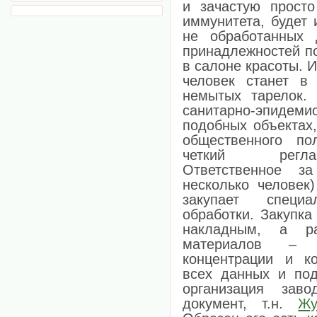
и зачастую прост
иммунитета, будет 
не обработанных 
принадлежностей п
в салоне красоты. 
человек станет в
немытых тарелок.
санитарно-эпиде
подобных объектах
общественного по
четкий регла
Ответственное з
несколько человек
закупает специ
обработки. Закупка
накладным, а ра
материалов – 
концентрации и к
всех данных и под
организация заво
документ, т.н.
Жу