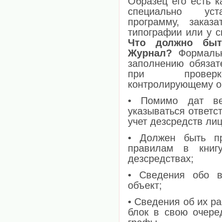
Образец его есть к
специально уст
программу, заказ
типографии или у 
Что должно быт
Журнал?
Формальн
заполнению обязат
при проверке
контролирующему о
• Помимо дат ве
указываться ответс
учет дезсредств лиц
• Должен быть п
правилам в книг
дезсредствах;
• Сведения обо в
объект;
• Сведения об их р
блок в свою очере