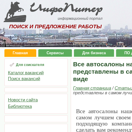
ИнфоПитер
информационный портал
ПОИСК И ПРЕДЛОЖЕНИЕ РАБОТЫ
Главная
Сервисы
Для бизнеса
ПО 
Все автосалоны н
Для соискателя
представлены в с
Каталог вакансий
виде
Поиск вакансий
Главная страница
/
Стать
представлены в самом лучш
Новости сайта
Библиотека
Все автосалоны наш
самом лучшем своем 
подходящую компани
сделать вам рекоменд