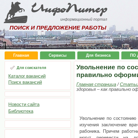
ИнфоПитер
информационный портал
ПОИСК И ПРЕДЛОЖЕНИЕ РАБОТЫ
Главная
Сервисы
Для бизнеса
ПО 
Увольнение по сос
Для соискателя
правильно оформ
Каталог вакансий
Поиск вакансий
Главная страница
/
Стать
здоровья – как правильно 
Новости сайта
Библиотека
Увольнение по состоянию 
изучения заключение вра
рабоника. Причем работни
могут перевести на д