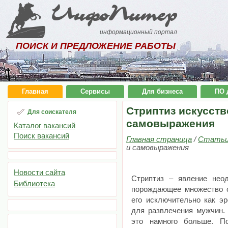
ИнфоПитер
информационный портал
ПОИСК И ПРЕДЛОЖЕНИЕ РАБОТЫ
Главная
Сервисы
Для бизнеса
ПО 
Стриптиз искусств
Для соискателя
самовыражения
Каталог вакансий
Поиск вакансий
Главная страница
/
Стать
и самовыражения
Новости сайта
Стриптиз – явление нео
Библиотека
порождающее множество с
его исключительно как эр
для развлечения мужчин. 
это намного больше. 