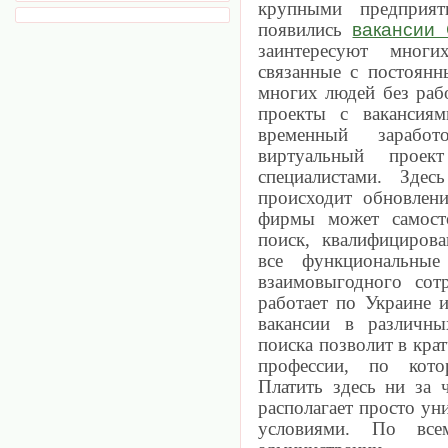
крупными предприят
вакансии
появились
заинтересуют многи
связанные с постоян
многих людей без раб
проекты с вакансия
временный зарабо
виртуальный проек
специалистами. Зде
происходит обновлени
фирмы может самосто
поиск, квалифициров
все функциональные
взаимовыгодного сот
работает по Украине и
вакансии в различны
поиска позволит в кра
профессии, по кото
Платить здесь ни за 
располагает просто у
условиями. По все