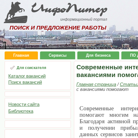
ИнфоПитер
информационный портал
ПОИСК И ПРЕДЛОЖЕНИЕ РАБОТЫ
Главная
Сервисы
Для бизнеса
ПО 
Современные инте
Для соискателя
вакансиями помог
Каталог вакансий
Поиск вакансий
Главная страница
/
Стать
с вакансиями помогают
Новости сайта
Современные интер
Библиотека
помогают многим на
Благодаря активной п
и получении прибыл
данных сервисов заинт