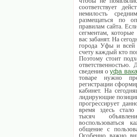
чтобы не появлялис
соответствует дейс
немилость средн
размещаться по о
правилам сайта. Есл
сегментам, которые
вас забанят. На сего
города Уфы и всей
счету каждый кто по
Поэтому стоит подх
ответственностью. 
сведения о
уфа вак
товаре нужно пр
регистрации сформи
кабинет. На сегодн
лидирующие позиции
прогрессирует данн
время здесь стало
тысяч объявле
воспользоваться 
общение с пользов
Особенно важно вн