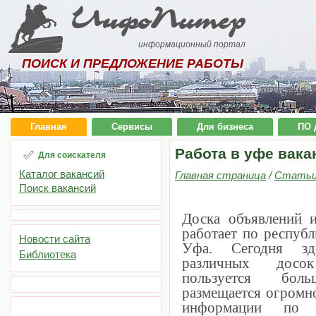
ИнфоПитер
информационный портал
ПОИСК И ПРЕДЛОЖЕНИЕ РАБОТЫ
Главная
Сервисы
Для бизнеса
ПО 
Работа в уфе вака
Для соискателя
Каталог вакансий
Главная страница
/
Стать
Поиск вакансий
Доска объявлений 
работает по респуб
Новости сайта
Уфа. Сегодня зд
Библиотека
различных досок
пользуется бол
размещается огромн
информации по п