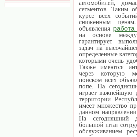
автомобилей, дом
сегментов. Таким о
курсе всех событи
сниженным ценам
объявления
работа
на основе между
гарантирует выпол
задач на высочайше
определенные катего
которыми очень удоб
Также имеются инт
через которую м
поиском всех объяв
попе. На сегодняш
играет важнейшую р
территории Респуб
имеет множество пр
данном направлении
На сегодняшний д
большой штат сотру
обслуживанием рес