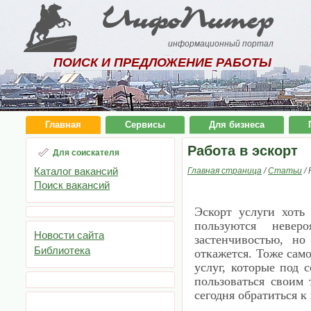
ИнфоПитер
информационный портал
ПОИСК И ПРЕДЛОЖЕНИЕ РАБОТЫ
Главная
Сервисы
Для бизнеса
Работа в эскорт
Для соискателя
Каталог вакансий
Главная страница
/
Статьи
/
Поиск вакансий
Эскорт услуги хоть
пользуются невер
Новости сайта
застенчивостью, но
Библиотека
откажется. Тоже само
услуг, которые под 
пользоваться своим 
сегодня обратиться к