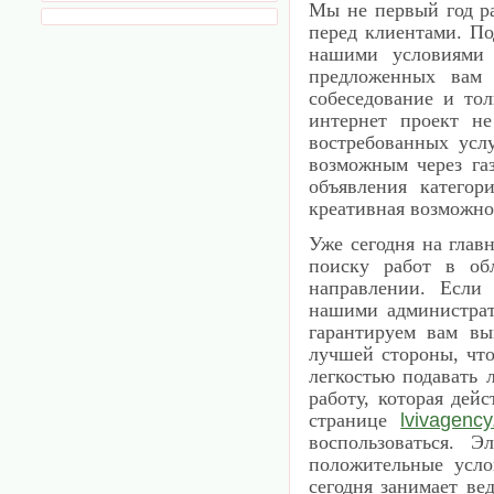
Мы не первый год ра
перед клиентами. По
нашими условиями 
предложенных вам 
собеседование и то
интернет проект н
востребованных услу
возможным через газ
объявления категор
креативная возможнос
Уже сегодня на глав
поиску работ в об
направлении. Если 
нашими администрат
гарантируем вам вы
лучшей стороны, что
легкостью подавать 
работу, которая дей
странице
lvivagenc
воспользоваться. Э
положительные усло
сегодня занимает ве