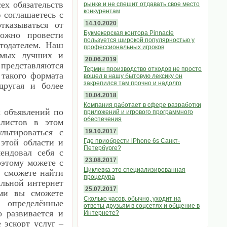
ех обязательств
рынке и не спешит отдавать свое место
конкурентам
соглашаетесь с
тказываться от
14.10.2020
Букмекерская контора Pinnacle
ожно провести
пользуется широкой популярностью у
тодателем. Наш
профессиональных игроков
амых лучших и
20.06.2019
 представляются
Термин производство отходов не просто
 такого формата
вошел в нашу бытовую лексику он
закрепился там прочно и надолго
другая и более
10.04.2018
Компания работает в сфере разработки
к объявлений по
приложений и игрового программного
обеспечения
алистов в этом
льтироваться с
19.10.2017
этой области и
Где приобрести iPhone 6s Санкт-
Петербурге?
мендовал себя с
23.08.2017
оэтому можете с
Циклевка это специализированная
ы сможете найти
процедура
альной интернет
25.07.2017
ми вы сможете
Сколько часов, обычно, уходит на
т определённые
ответы друзьям в соцсетях и общение в
 развивается и
Интернете?
 эскорт услуг –