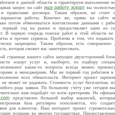
ботаем в данной области и гарантируем выполнение вс
давая запрос на сайт
ищу работу эскорт
вы полностью 
и правилами договора. Таким образом, не стоит о
вариантов работы. Конечно же, прямо на сайте м
лько потом обмениваться контактными данными с рабо
е первый год на рынке и предоставляет одни из с
г. В первую очередь поиски работ в этой области не
еты и прочие сервисы. Проблема в том, что подавать
ически запрещено. Таким образом, есть совершенно 
ть, которая сможет вас заинтересовать.
ной странице нашего сайта запущен двухсторонний бло
ласти эскорт услуг и, наоборот, по подбору специ
возникают какие-то вопросы всегда можно проконсу
орами и менеджерами. Мы не первый год работаем в 
полнение всех обязательств. Интернет проект зареко
 не может не радовать. Стоимость услуг бесплатная, п
любого рода заявки. По большому счёту уже сегодня в
ствительно вам подойдёт по всем критериям. На офици
y.com
представлен большой выбор вакансий, которы
лектронная база регулярно пополняется, что создае
вия для клиентов. Наш интернет проект стремительно
дущие позиции во многих государствах. Предоставление