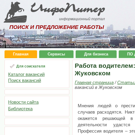
ИнфоПитер
информационный портал
ПОИСК И ПРЕДЛОЖЕНИЕ РАБОТЫ
Главная
Сервисы
Для бизнеса
ПО 
Работа водителем:
Для соискателя
Жуковском
Каталог вакансий
Поиск вакансий
Главная страница
/
Стать
вакансий в Жуковском
Новости сайта
Мнения людей о прести
Библиотека
случаев расходятся. Никт
окажется решающей в
деятельности удастся
Профессия водителя – это