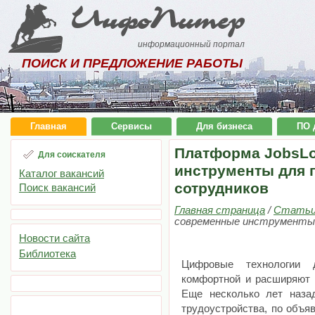
ИнфоПитер
информационный портал
ПОИСК И ПРЕДЛОЖЕНИЕ РАБОТЫ
Главная
Сервисы
Для бизнеса
ПО 
Платформа JobsLo
Для соискателя
инструменты для 
Каталог вакансий
сотрудников
Поиск вакансий
Главная страница
/
Стать
современные инструменты 
Новости сайта
Библиотека
Цифровые технологии 
комфортной и расширяют 
Еще несколько лет наза
трудоустройства, по объя