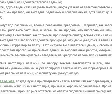
слать деньги или сделать тестовое задание;
чты, другие виды связи не указываются (иногда указывают телефон сотового 
айт, как правило, он выглядит бедненько и совершенно не дотягивает до т
).
огут под различными, вполне реальными, предлогами. Например, как зало
 свой риск высылают вам, и чтобы вы не продали его иностранным шпио
аказчику. Естественно, как только вы произведете оплату, всякая связь с вам
выглядит так: вас просят сделать пробную работу, дабы убедиться в вашей 
оронний корректор за плату. В этом случае вы лишаетесь и денег, и своего
 прост: вам просто не присылают деньги за выполненные работы, которые
ибо сайте. Многие «умелые» владельцы веб-ресурсов наполняют их таким ме
твия настоящих вакансий по набору текстов заключается в том, что
олняют «умные» машины. А уже полируются тексты штатным корректором. 
кие реальные вакансии, но и оплату они укажут низкую.
ая работа
, то куда лучше присмотреться к таким вакансиям как: переводчик, 
и большинство из них настоящие, причем и, хорошо оплачиваемые. Кроме 
текстовые биржи, то риск остаться без оплаты сводится к минимальному зна