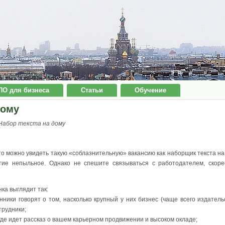
ПО для бизнеса
Статьи
Обучение
дому
Набор текста на дому
то можно увидеть такую «соблазнительную» вакансию как наборщик текста на
ятие непыльное. Однако не спешите связываться с работодателем, скоре
ка выглядит так:
нники говорят о том, насколько крупный у них бизнес (чаще всего издатель
трудники;
де идет рассказ о вашем карьерном продвижении и высоком окладе;