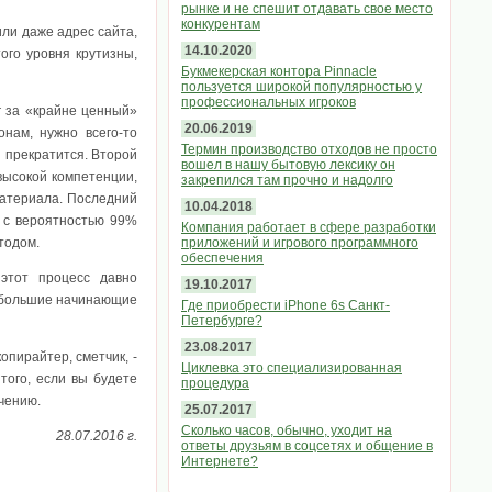
рынке и не спешит отдавать свое место
конкурентам
или даже адрес сайта,
14.10.2020
ого уровня крутизны,
Букмекерская контора Pinnacle
пользуется широкой популярностью у
профессиональных игроков
г за «крайне ценный»
20.06.2019
нам, нужно всего-то
Термин производство отходов не просто
и прекратится. Второй
вошел в нашу бытовую лексику он
высокой компетенции,
закрепился там прочно и надолго
 материала. Последний
10.04.2018
, с вероятностью 99%
Компания работает в сфере разработки
тодом.
приложений и игрового программного
обеспечения
 этот процесс давно
19.10.2017
Небольшие начинающие
Где приобрести iPhone 6s Санкт-
Петербурге?
23.08.2017
копирайтер, сметчик, -
Циклевка это специализированная
того, если вы будете
процедура
чению.
25.07.2017
Сколько часов, обычно, уходит на
28.07.2016 г.
ответы друзьям в соцсетях и общение в
Интернете?