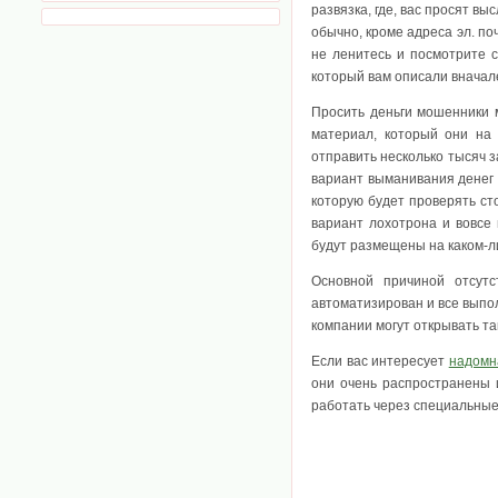
развязка, где, вас просят вы
обычно, кроме адреса эл. по
не ленитесь и посмотрите с
который вам описали вначале
Просить деньги мошенники м
материал, который они на
отправить несколько тысяч з
вариант выманивания денег 
которую будет проверять ст
вариант лохотрона и вовсе
будут размещены на каком-л
Основной причиной отсутс
автоматизирован и все вып
компании могут открывать та
Если вас интересует
надомн
они очень распространены 
работать через специальные 