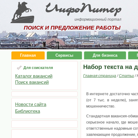
ИнфоПитер
информационный портал
ПОИСК И ПРЕДЛОЖЕНИЕ РАБОТЫ
Главная
Сервисы
Для бизнеса
Набор текста на 
Для соискателя
Каталог вакансий
Главная страница
/
Статьи
/
Поиск вакансий
В интернете достаточно час
(от 7 тыс. в неделю), зан
Новости сайта
мошенничество.
Библиотека
Стандартная вакансия-обман
серьезное начало, где моше
ответственные надомные со
завлекающее продолжение, г